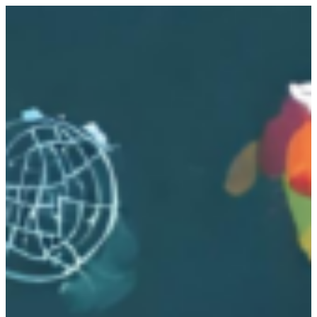
跳
至
主
要
內
容