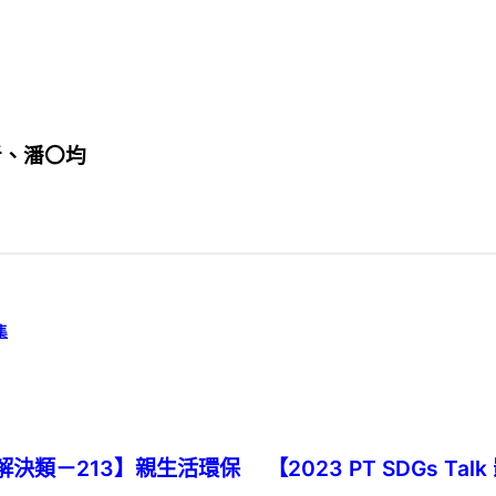
圻、潘〇均
集
問題解決類－213】親生活環保
【2023 PT SDGs 