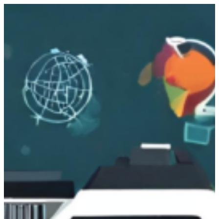
跳
至
主
要
內
容