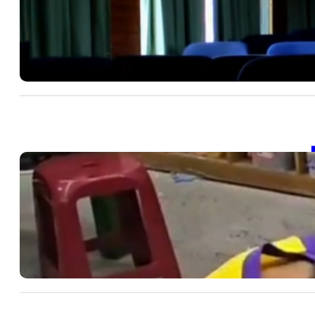
J
20
SD
202
【
20
SD
202