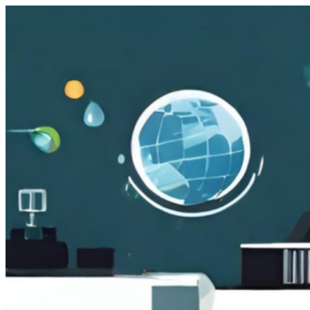
跳
至
主
要
內
容