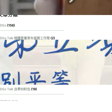
文章分類
DGs
(156)
SDGs Talk 媒體素養青年服務工作隊
(2)
DGs Talk 影音作品集
(131)
DGs Talk 服務大使
(1)
DGs Talk 永續行動獎
(100)
DGs Talk 自學材料包
(19)
學習階段
(55)