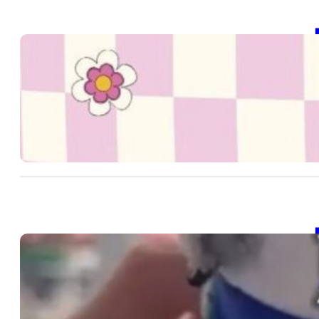
【
20
SD
202
【
20