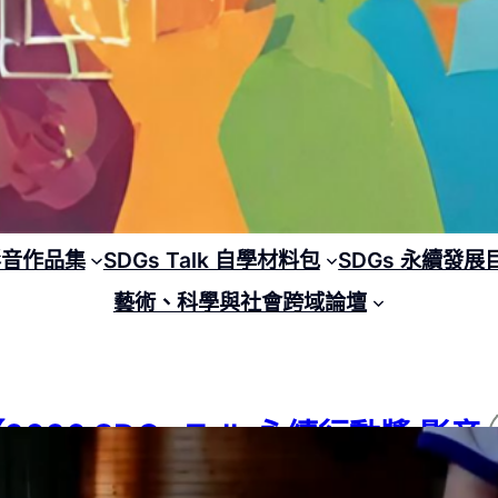
 影音作品集
SDGs Talk 自學材料包
SDGs 永續發展
藝術、科學與社會跨域論壇
2026 SDGs Talk 永續行動獎 影音
品集：國中組－B04】No Labels,