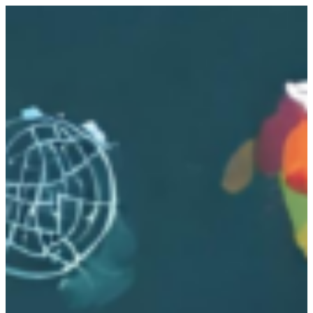
跳
至
主
要
內
容