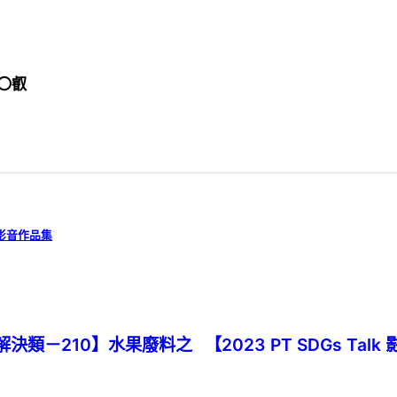
〇叡
k 影音作品集
問題解決類－210】水果廢料之
【2023 PT SDGs 