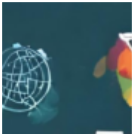
跳
至
主
要
內
容