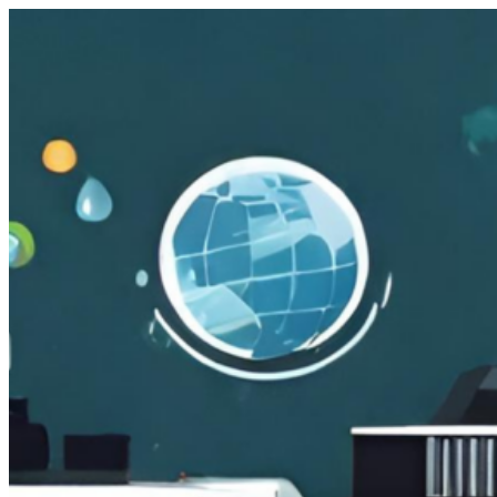
跳
至
主
要
內
容