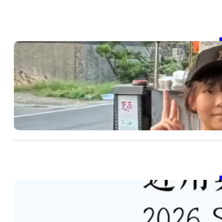
【
20
SD
續
202
【