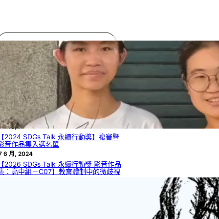
搜
尋
文章列表
【2025 SDGs Talk 永續行動獎】獲獎名
單
2 8 月, 2025
【2024 SDGs Talk 永續行動獎】複審暨
影音作品集入選名單
7 6 月, 2024
【2026 SDGs Talk 永續行動獎 影音作品
集：高中組－C07】教育體制中的微歧視
 8 月, 2026
【2026 SDGs Talk 永續行動獎 影音作品
集：高中組－C05】如何從自然界的生物
材料獲啟發，解決工程領域的瓶頸或達到
永續目標？