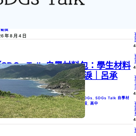
4
害資訊近用與權益
26 SDGs Talk 永續行動獎
, 
2026 SDGs Talk 永續行動獎 影音作品集
, 
4
G 08
, 
SDG 10
, 
SDG 17
, 
SDGs
, 
SDGs Talk 影音作品集
, 
SDGs Talk 永
行動獎
6 年 8 月 4 日
4
SDGs Talk 自學材料包：學生材料
4
包－011】蘭天之島的眼淚｜呂承
隆、林仟築、林彥汝
4
G 08
, 
SDG 09
, 
SDG 10
, 
SDG 11
, 
SDG 14
, 
SDGs
, 
SDGs Talk 自學材
包
, 
SDGs Talk 自學材料包：學生材料包
, 
學習階段
, 
高中
6 年 3 月 5 日
4