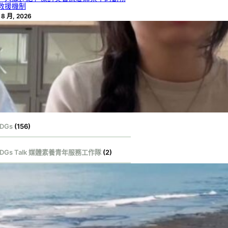
救援機制
 8 月, 2026
【2026 SDGs Talk 永續行動獎 影音作品
集：國中組－B09】找到屬於你的綠光
 8 月, 2026
【2026 SDGs Talk 永續行動獎 影音作品
集：國中組－B08】綠光在手，無限擁有
 8 月, 2026
文章分類
DGs
(156)
SDGs Talk 媒體素養青年服務工作隊
(2)
DGs Talk 影音作品集
(131)
DGs Talk 服務大使
(1)