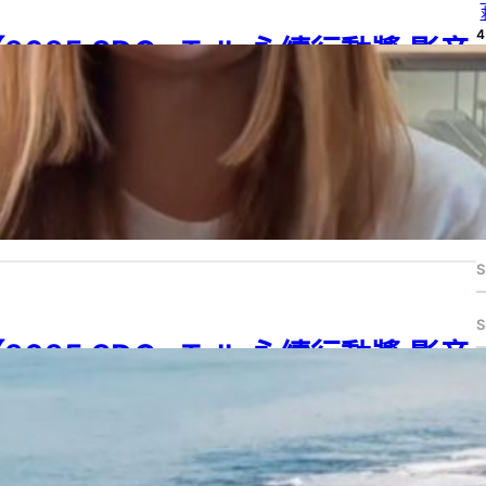
4
2025 SDGs Talk 永續行動獎 影音
作品集：高中組－C18】我們該如何
4
解決護理師離職率高的問題？
4
25 SDGs Talk 永續行動獎
, 
2025 SDGs Talk 永續行動獎 影音作品集
, 
G 03
, 
SDG 08
, 
SDG 16
, 
SDGs
, 
SDGs Talk 影音作品集
, 
SDGs Talk 永
行動獎
5 年 8 月 12 日
S
2025 SDGs Talk 永續行動獎 影音
S
作品集：高中組－C16】數位航行-屏
東人才方舟
S
25 SDGs Talk 永續行動獎
, 
2025 SDGs Talk 永續行動獎 影音作品集
, 