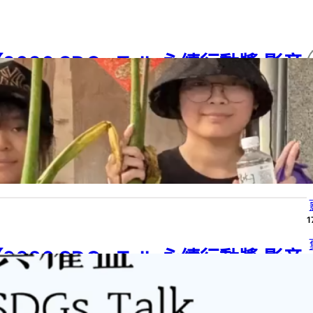
2026 SDGs Talk 永續行動獎 影音
作品集：高中組－C04】臺灣檳榔困
境與創新發展
26 SDGs Talk 永續行動獎
, 
2026 SDGs Talk 永續行動獎 影音作品集
, 
G 08
, 
SDG 12
, 
SDG 17
, 
SDGs
, 
SDGs Talk 影音作品集
, 
SDGs Talk 永
行動獎
6 年 8 月 4 日
1
1
2026 SDGs Talk 永續行動獎 影音
4
作品集：國中組－B12】被遺漏的聲
音：社會脆弱性視角下的外籍人士災