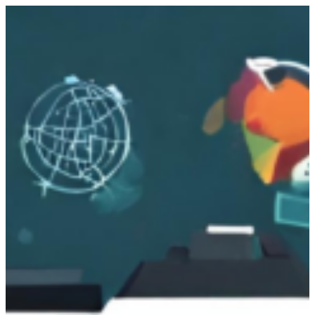
跳
至
主
要
內
容