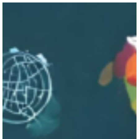
跳
至
主
要
內
容