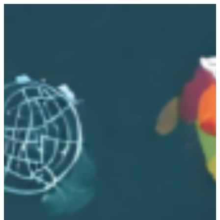
跳
至
主
要
內
容