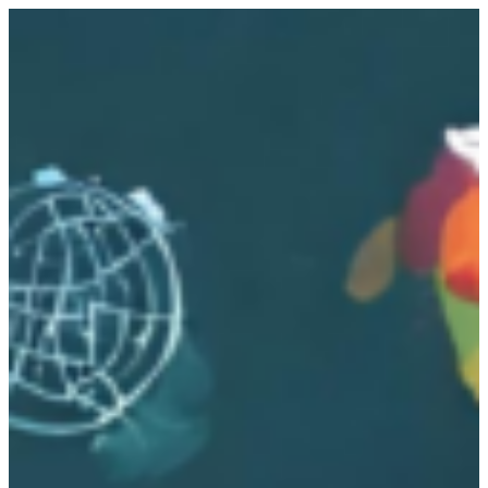
跳
至
主
要
內
容