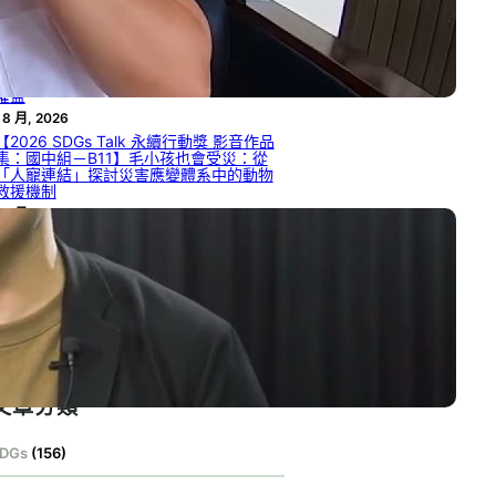
率
 8 月, 2026
【2026 SDGs Talk 永續行動獎 影音作品
集：國中組－B12】被遺漏的聲音：社會
脆弱性視角下的外籍人士災害資訊近用與
權益
 8 月, 2026
【2026 SDGs Talk 永續行動獎 影音作品
集：國中組－B11】毛小孩也會受災：從
「人寵連結」探討災害應變體系中的動物
救援機制
 8 月, 2026
【2026 SDGs Talk 永續行動獎 影音作品
集：國中組－B09】找到屬於你的綠光
 8 月, 2026
【2026 SDGs Talk 永續行動獎 影音作品
集：國中組－B08】綠光在手，無限擁有
 8 月, 2026
文章分類
DGs
(156)