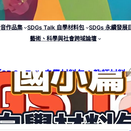
 影音作品集
SDGs Talk 自學材料包
SDGs 永續發展
藝術、科學與社會跨域論壇
SDGs Talk 自學材料包：教師材料
包－007】熊星人與地球人系列 (思
考重要嗎)
G 04
, 
SDGs
, 
SDGs Talk 自學材料包
, 
SDGs Talk 自學材料包：教師材料
國小
, 
學習階段
4 年 4 月 8 日
1