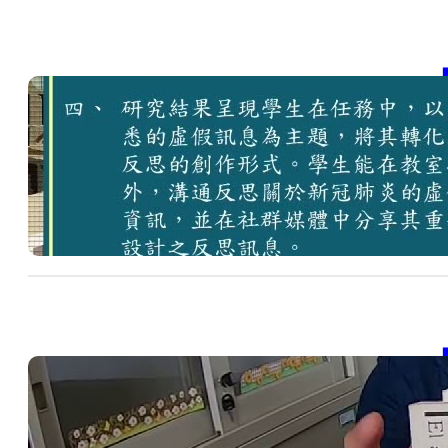
【
包
SD
包
, 
20
【