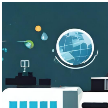
跳
至
主
要
內
容