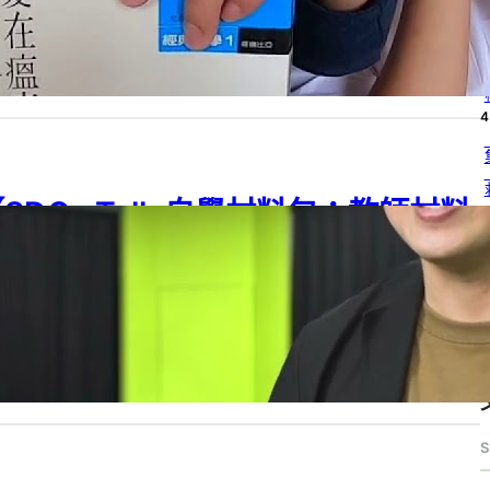
4
G 03
, 
SDG 04
, 
SDGs
, 
SDGs Talk 自學材料包
, 
SDGs Talk 自學材料
：教師材料包
, 
學習階段
, 
高中
24 年 3 月 29 日
4
SDGs Talk 自學材料包：教師材料
4
包－004】均一科學媒體素養的學生
4
自主創作社群
G 04
, 
SDGs
, 
SDGs Talk 自學材料包
, 
SDGs Talk 自學材料包：教師材料
4
學習階段
, 
高中
24 年 3 月 29 日
S