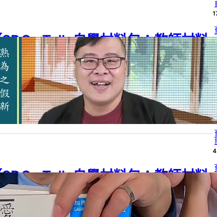
1
SDGs Talk 自學材料包：教師材料
4
－006】反思Covid-19虛假訊息：
批判框架轉化創作設計
4
G 04
, 
SDGs
, 
SDGs Talk 自學材料包
, 
SDGs Talk 自學材料包：教師材料
學習階段
, 
高中
24 年 3 月 29 日
4
4
SDGs Talk 自學材料包：教師材料
4
包－005】拍防疫與教學影片寓教於
樂