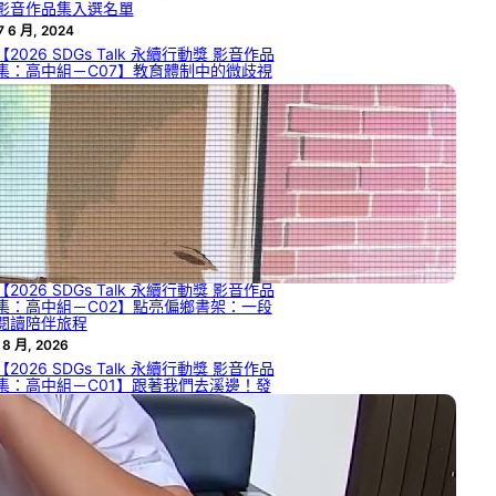
影音作品集入選名單
7 6 月, 2024
【2026 SDGs Talk 永續行動獎 影音作品
集：高中組－C07】教育體制中的微歧視
 8 月, 2026
【2026 SDGs Talk 永續行動獎 影音作品
集：高中組－C05】如何從自然界的生物
材料獲啟發，解決工程領域的瓶頸或達到
永續目標？
 8 月, 2026
【2026 SDGs Talk 永續行動獎 影音作品
集：高中組－C04】臺灣檳榔困境與創新
發展
 8 月, 2026
【2026 SDGs Talk 永續行動獎 影音作品
集：高中組－C02】點亮偏鄉書架：一段
閱讀陪伴旅程
 8 月, 2026
【2026 SDGs Talk 永續行動獎 影音作品
集：高中組－C01】跟著我們去溪邊！發
現日常流水的發電潛力與 SDGs 7.2
 8 月, 2026
【2026 SDGs Talk 永續行動獎 影音作品
集：國中組－B13】熱情與秩序的兩難：
災害現場自發性志工的整合機制與管理效