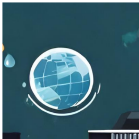
跳
至
主
要
內
容