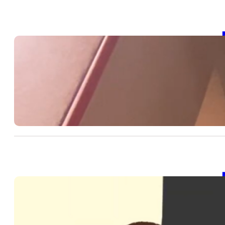
【
20
SD
階
20
【