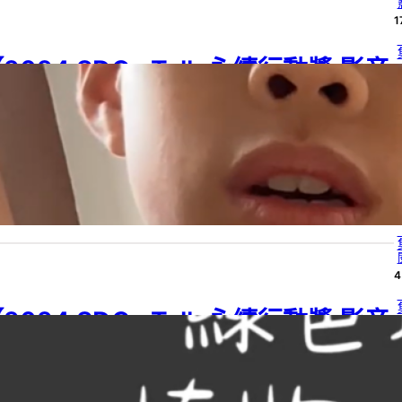
1
2024 SDGs Talk 永續行動獎 影音
4
作品集：國小組－A12】做有山林智
慧的囝仔–探討恆春山林環境保護議題
4
24 SDGs Talk 永續行動獎
, 
2024 SDGs Talk 永續行動獎 影音作品集
, 
G 15
, 
SDGs
, 
SDGs Talk 影音作品集
, 
SDGs Talk 永續行動獎
, 
國小
, 
學習
段
4
24 年 6 月 25 日
4
2024 SDGs Talk 永續行動獎 影音
4
作品集：國小組－A10】綠色環保電
能—植物水根發電