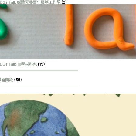
SDGs Talk 媒體素養青年服務工作隊
(2)
DGs Talk 影音作品集
(131)
DGs Talk 服務大使
(1)
DGs Talk 永續行動獎
(100)
DGs Talk 自學材料包
(19)
學習階段
(55)