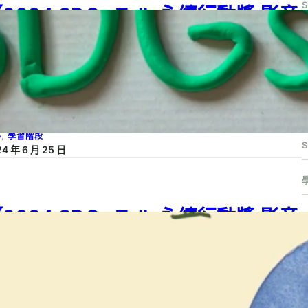
2024 SDGs Talk 永續行動獎 影音
作品集：國小組－A08】淡水河生活
S
汙水的處理觀摩與水資源永續行動啟
S
發
S
24 SDGs Talk 永續行動獎
, 
2024 SDGs Talk 永續行動獎 影音作品集
, 
G 06
, 
SDG 14
, 
SDGs
, 
SDGs Talk 影音作品集
, 
SDGs Talk 永續行動獎
, 
小
, 
學習階段
S
24 年 6 月 25 日
2024 SDGs Talk 永續行動獎 影音
作品集：國小組－A07】保護地球，
人人有責
24 SDGs Talk 永續行動獎
, 
2024 SDGs Talk 永續行動獎 影音作品集
, 
G 13
, 
SDG 17
, 
SDGs
, 
SDGs Talk 影音作品集
, 
SDGs Talk 永續行動獎
, 