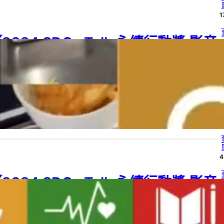
1
2024 SDGs Talk 永續行動獎 影音
4
作品集：高中組－C02】午餐剩食處
理
4
24 SDGs Talk 永續行動獎
, 
2024 SDGs Talk 永續行動獎 影音作品集
, 
G 02
, 
SDG 12
, 
SDGs
, 
SDGs Talk 影音作品集
, 
SDGs Talk 永續行動獎
, 
習階段
, 
高中
4
24 年 6 月 25 日
4
2024 SDGs Talk 永續行動獎 影音
4
作品集：高中組－C01】微生物燃料
電池結合外加磁場與TiO2海綿–對於