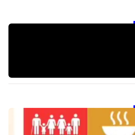
【
20
SD
學
20
【