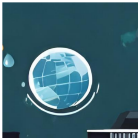
跳
至
主
要
內
容