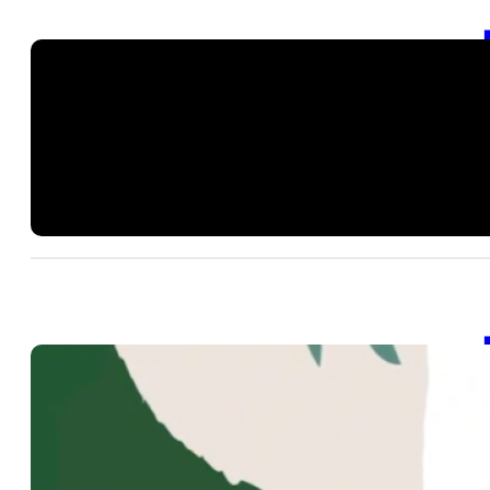
【
20
SD
階
20
【