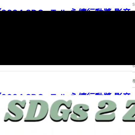
2024 SDGs Talk 永續行動獎 影音
S
作品集：國中組－B03】全球氣候變
遷的改變與調整
S
24 SDGs Talk 永續行動獎
, 
2024 SDGs Talk 永續行動獎 影音作品集
, 
S
G 13
, 
SDGs
, 
SDGs Talk 影音作品集
, 
SDGs Talk 永續行動獎
, 
國中
, 
學習
段
24 年 6 月 25 日
S
2024 SDGs Talk 永續行動獎 影音
作品集：國中組－B02】從廚餘到救
援：減少浪費，消除飢餓的策略與挑
戰