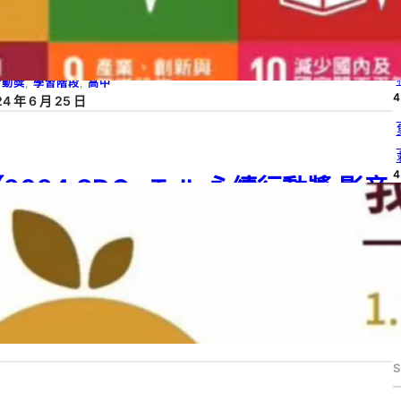
提升產電與柴油降解效率之潛能評估
4
24 SDGs Talk 永續行動獎
, 
2024 SDGs Talk 永續行動獎 影音作品集
, 
G 06
, 
SDG 07
, 
SDG 13
, 
SDGs
, 
SDGs Talk 影音作品集
, 
SDGs Talk 永
行動獎
, 
學習階段
, 
高中
4
24 年 6 月 25 日
4
2024 SDGs Talk 永續行動獎 影音
作品集：國中組－B05】食在永續
4
24 SDGs Talk 永續行動獎
, 
2024 SDGs Talk 永續行動獎 影音作品集
, 
G 02
, 
SDG 06
, 
SDGs
, 
SDGs Talk 影音作品集
, 
SDGs Talk 永續行動獎
, 
4
中
, 
學習階段
24 年 6 月 25 日
S