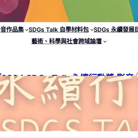
 影音作品集
SDGs Talk 自學材料包
SDGs 永續發展
藝術、科學與社會跨域論壇
2024 SDGs Talk 永續行動獎 影音
作品集：高中組－C03】永續行動X
電線走火
24 SDGs Talk 永續行動獎
, 
2024 SDGs Talk 永續行動獎 影音作品集
, 
 11
, 
SDGs
, 
SDGs Talk 影音作品集
, 
SDGs Talk 永續行動獎
, 
學習階段
, 
中
24 年 6 月 25 日
1