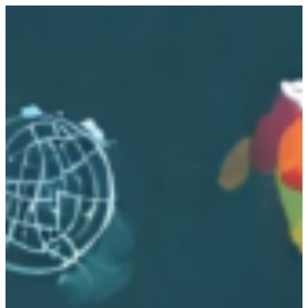
跳
至
主
要
內
容