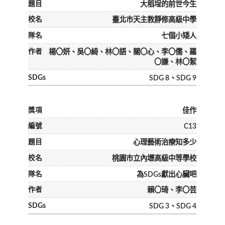
大稻埕的前世今生
臺北市天主教靜修高級中學
七個小矮人
楊〇妍、吳〇綺、林〇語、關〇心、李〇儒、羅
〇謙、林〇絜
SDG 8、SDG 9
佳作
C13
心理藝術治療知多少
桃園市立內壢高級中等學校
為SDGs獻出心臟吧
賴〇琦、李〇芸
SDG 3、SDG 4