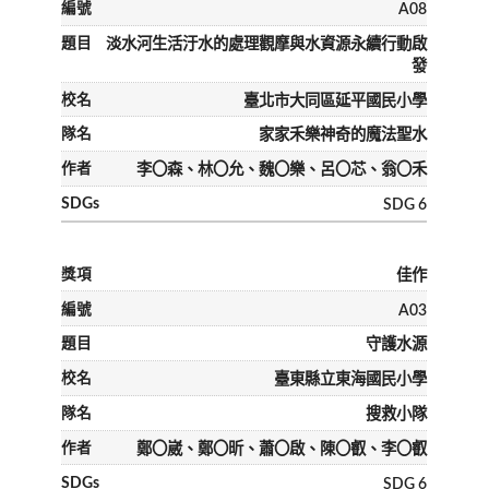
A08
淡水河生活汙水的處理觀摩與水資源永續行動啟
發
臺北市大同區延平國民小學
家家禾樂神奇的魔法聖水
李〇森、林〇允、魏〇樂、呂〇芯、翁〇禾
SDG 6
佳作
A03
守護水源
臺東縣立東海國民小學
搜救小隊
鄭〇崴、鄭〇昕、蕭〇啟、陳〇叡、李〇叡
SDG 6