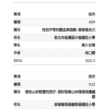
佳作
A09
性別平等的觀念與挑戰~勇敢做自己
新北市板橋區沙崙國民小學
美少女隊
林〇靜
SDG 5
佳作
A12
做有山林智慧的囝仔–探討恆春山林環境保護議
題
屏東縣恆春鎮恆春國民小學