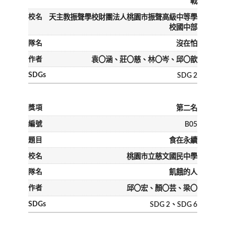
戰
天主教振聲學校財團法人桃園市振聲高級中等學
校國中部
沒在怕
袁〇涵、莊〇慈、林〇岑、邱〇歆
SDG 2
第二名
B05
食在永續
桃園市立慈文國民中學
飢餓的人
邱〇宏、顏〇芸、梁〇
SDG 2、SDG 6