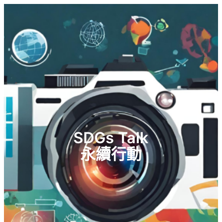
跳
至
主
要
內
容
SDGs Talk
永續行動