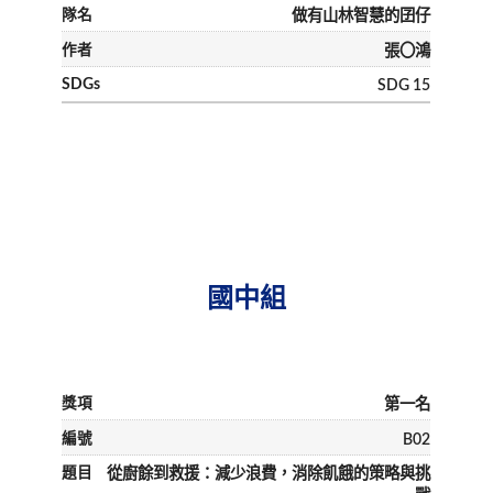
做有山林智慧的囝仔
張〇鴻
SDG 15
國中組
第一名
B02
從廚餘到救援：減少浪費，消除飢餓的策略與挑