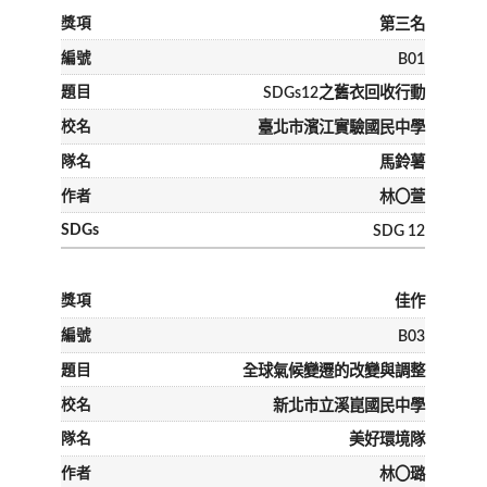
第三名
B01
SDGs12之舊衣回收行動
臺北市濱江實驗國民中學
馬鈴薯
林〇萱
SDG 12
佳作
B03
全球氣候變遷的改變與調整
新北市立溪崑國民中學
美好環境隊
林〇璐