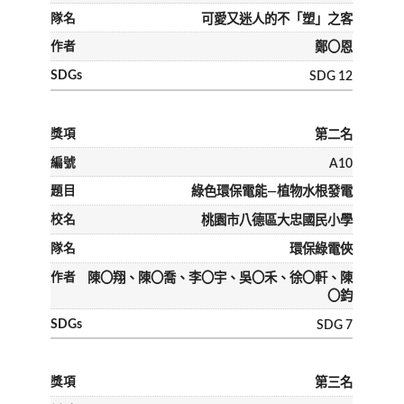
可愛又迷人的不「塑」之客
鄭〇恩
SDG 12
第二名
A10
綠色環保電能—植物水根發電
桃園市八德區大忠國民小學
環保綠電俠
陳〇翔、陳〇喬、李〇宇、吳〇禾、徐〇軒、陳
〇鈞
SDG 7
第三名