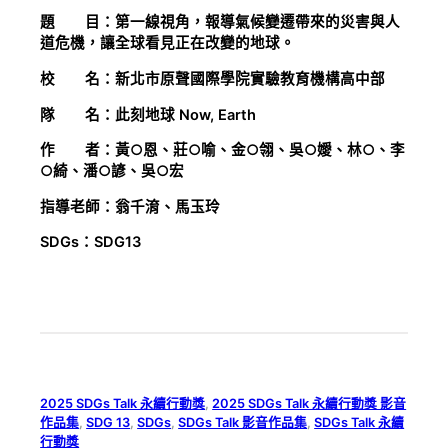
題 目：第一線視角，報導氣候變遷帶來的災害與人
道危機，讓全球看見正在改變的地球。
校 名：新北市原聲國際學院實驗教育機構高中部
隊 名：此刻地球 Now, Earth
作 者：黃○恩、莊○喻、金○翎、吳○嬡、林○、李
○綺、潘○諺、吳○宏
指導老師：翁千淯、馬玉玲
SDGs：SDG13
2025 SDGs Talk 永續行動獎
, 
2025 SDGs Talk 永續行動獎 影音
作品集
, 
SDG 13
, 
SDGs
, 
SDGs Talk 影音作品集
, 
SDGs Talk 永續
行動獎