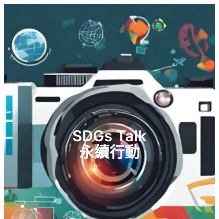
跳
至
主
要
內
容
SDGs Talk
永續行動