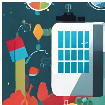
跳
至
主
要
內
容