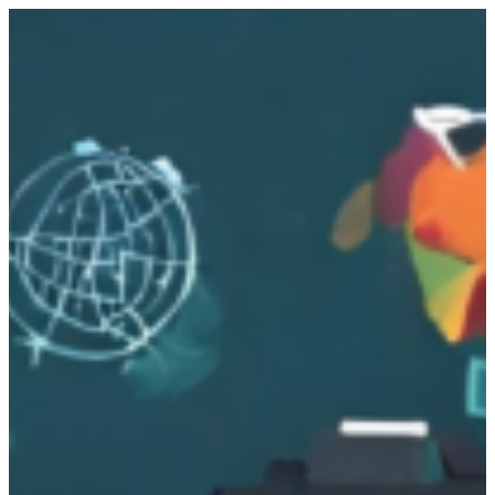
跳
至
主
要
內
容