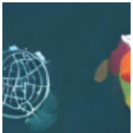
跳
至
主
要
內
容