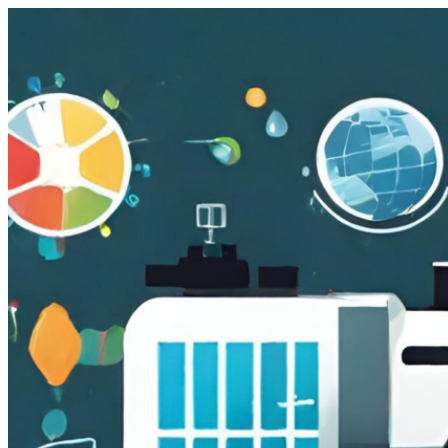
跳
至
主
要
內
容