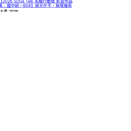
【2026 SDGs Talk 永續行動獎 影音作品
集：國中組－B08】綠光在手，無限擁有
 8 月, 2026
文章分類
DGs
(156)
SDGs Talk 媒體素養青年服務工作隊
(2)
DGs Talk 影音作品集
(131)
DGs Talk 服務大使
(1)
DGs Talk 永續行動獎
(100)
DGs Talk 自學材料包
(19)