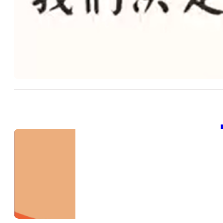
20
SDG
階
20
【
20
202