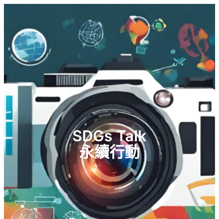
跳
至
主
要
內
容
SDGs Talk
永續行動