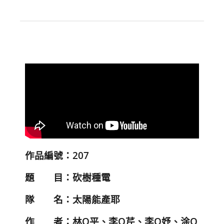
作品編號：207
題 目：砍樹種電
隊 名：太陽能產耶
作 者：林O平、李O芹、李O妤、涂O