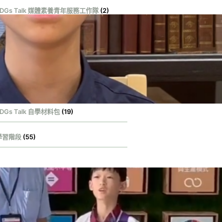
SDGs Talk 媒體素養青年服務工作隊
(2)
DGs Talk 影音作品集
(131)
DGs Talk 服務大使
(1)
DGs Talk 永續行動獎
(100)
DGs Talk 自學材料包
(19)
學習階段
(55)