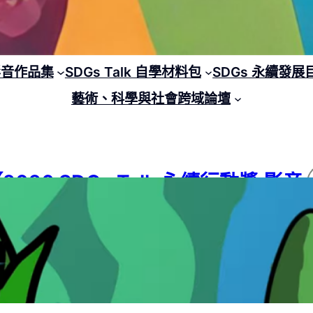
 影音作品集
SDGs Talk 自學材料包
SDGs 永續發展
藝術、科學與社會跨域論壇
2026 SDGs Talk 永續行動獎 影音
作品集：國中組－B07】海洋新聞-海
洋問題與保育
26 SDGs Talk 永續行動獎
, 
2026 SDGs Talk 永續行動獎 影音作品集
, 
G 14
, 
SDGs
, 
SDGs Talk 影音作品集
, 
SDGs Talk 永續行動獎
6 年 8 月 4 日
1