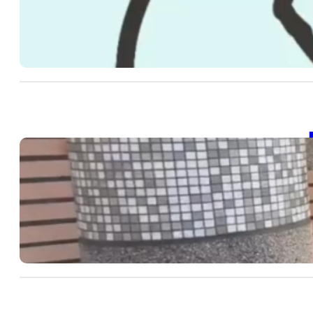
20
SD
202
【
20
SDG
202