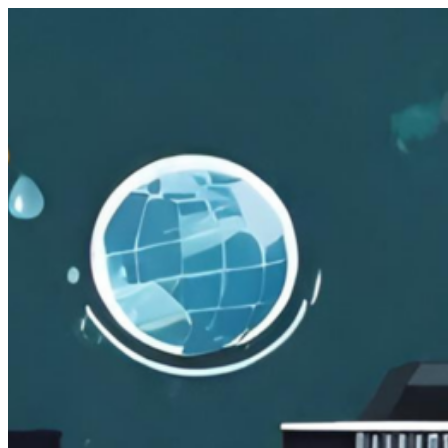
跳
至
主
要
內
容