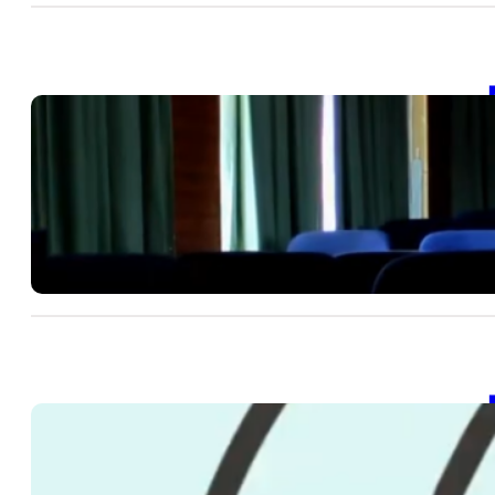
【
作
J
20
SD
202
【