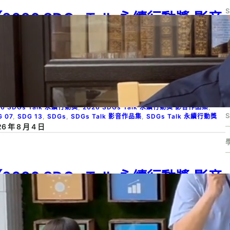
2026 SDGs Talk 永續行動獎 影音
品集：國中組－B01】A Just
S
ransition: Leaving No One
S
ehind In A Warming World (面對
高溫的公正轉型)
S
26 SDGs Talk 永續行動獎
, 
2026 SDGs Talk 永續行動獎 影音作品集
, 
S
G 07
, 
SDG 13
, 
SDGs
, 
SDGs Talk 影音作品集
, 
SDGs Talk 永續行動獎
6 年 8 月 4 日
2026 SDGs Talk 永續行動獎 影音
作品集：國小組－A06】泰環保行動
成功