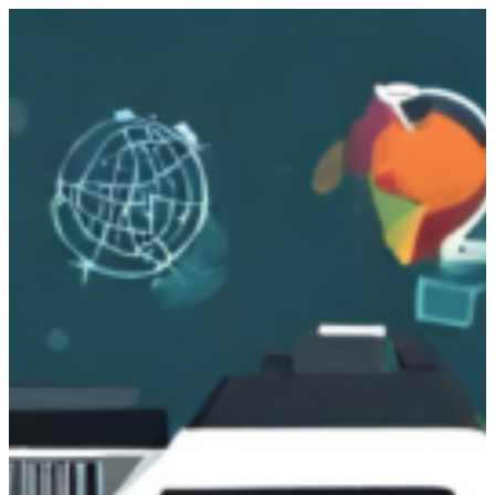
跳
至
主
要
內
容