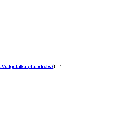
://sdgstalk.nptu.edu.tw/
）。