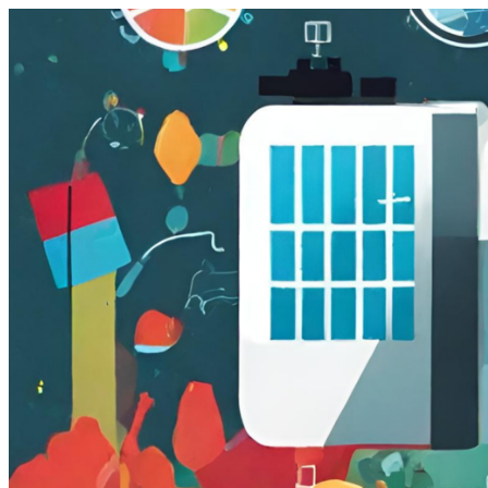
跳
至
主
要
內
容