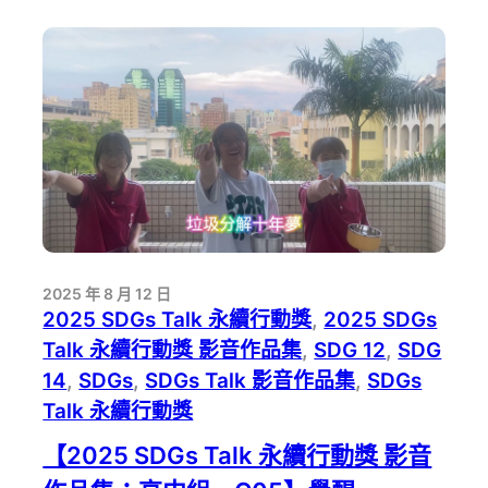
永
續
行
動
獎
影
音
作
品
集：
高
中
2025 年 8 月 12 日
組
2025 SDGs Talk 永續行動獎
, 
2025 SDGs
－
Talk 永續行動獎 影音作品集
, 
SDG 12
, 
SDG
C08】
核
14
, 
SDGs
, 
SDGs Talk 影音作品集
, 
SDGs
能
Talk 永續行動獎
爭
議
【2025 SDGs Talk 永續行動獎 影音
再