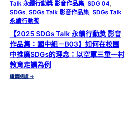
Talk 永續行動獎 影音作品集
, 
SDG 04
, 
環
袋
SDGs
, 
SDGs Talk 影音作品集
, 
SDGs Talk
永續行動獎
【2025 SDGs Talk 永續行動獎 影音
作品集：國中組－B03】如何在校園
中推廣SDGs的理念：以空軍三重一村
教育走讀為例
:
繼續閱讀
→
【2025
SDGS
TALK
永
續
行
動
獎
影