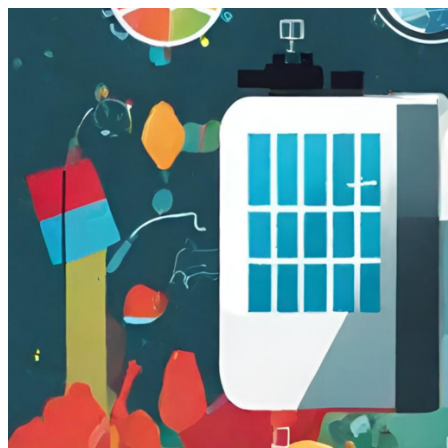
跳
至
主
要
內
容