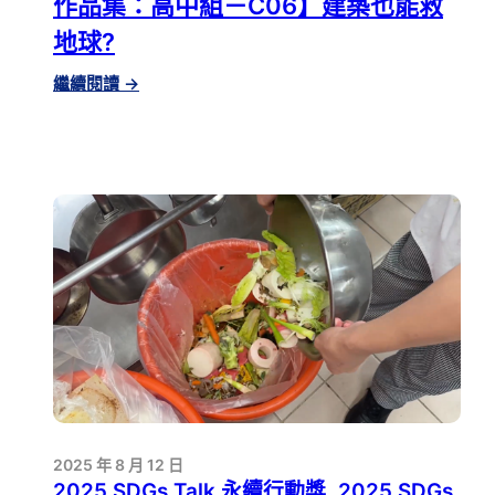
作品集：高中組－C06】建築也能救
口
依
地球?
賴
風
:
繼續閱讀
→
險
【2025
分
SDGS
析
TALK
永
續
行
動
獎
影
音
作
品
集：
高
中
2025 年 8 月 12 日
組
2025 SDGs Talk 永續行動獎
, 
2025 SDGs