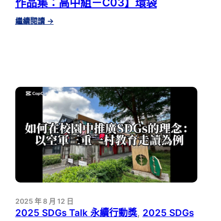
作品集：高中組－C03】環袋
的
不
:
繼續閱讀
→
可
【2025
靠
SDGS
嗎？
TALK
永
續
行
動
獎
影
音
作
品
集：
高
中
組
2025 年 8 月 12 日
－
2025 SDGs Talk 永續行動獎
, 
2025 SDGs
C03】