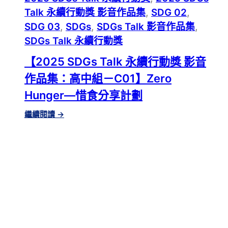
－
C06】
Talk 永續行動獎 影音作品集
, 
SDG 02
, 
建
SDG 03
, 
SDGs
, 
SDGs Talk 影音作品集
, 
築
SDGs Talk 永續行動獎
也
能
【2025 SDGs Talk 永續行動獎 影音
救
作品集：高中組－C01】Zero
地
球?
Hunger—惜食分享計劃
:
繼續閱讀
→
【2025
SDGS
TALK
永
續
行
動
獎
影
音