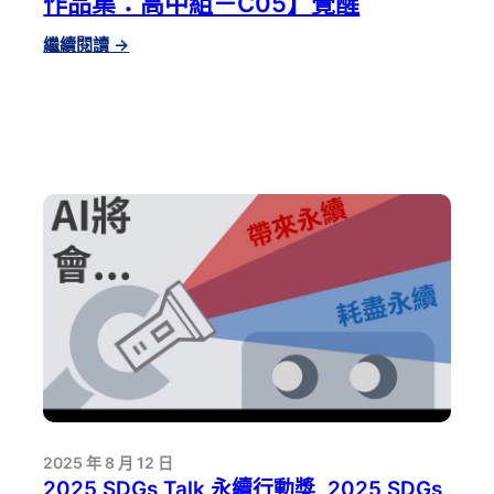
作品集：高中組－C05】覺醒
起：
核
:
繼續閱讀
→
三
【2025
廠，
SDGS
是
TALK
重
永
生
續
還
行
是
動
告
獎
別？
影
音
作
品
集：
高
中
組
－
2025 年 8 月 12 日
C05】
2025 SDGs Talk 永續行動獎
, 
2025 SDGs