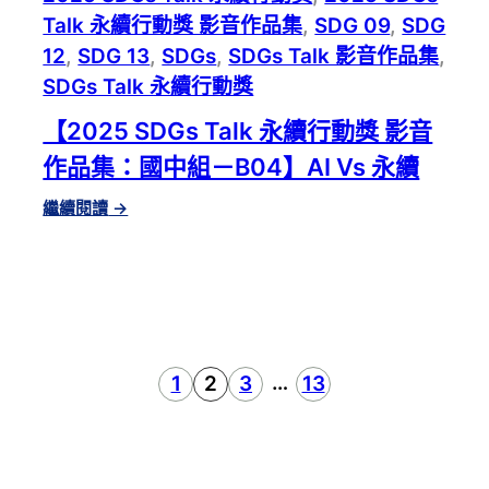
覺
Talk 永續行動獎 影音作品集
, 
SDG 09
, 
SDG
醒
12
, 
SDG 13
, 
SDGs
, 
SDGs Talk 影音作品集
, 
SDGs Talk 永續行動獎
【2025 SDGs Talk 永續行動獎 影音
作品集：國中組－B04】AI Vs 永續
:
繼續閱讀
→
【2025
SDGS
TALK
永
續
行
動
…
1
2
3
13
獎
影
音
作