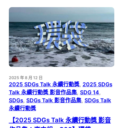
永
續
行
動
獎
影
音
作
品
集：
高
中
2025 年 8 月 12 日
組
2025 SDGs Talk 永續行動獎
, 
2025 SDGs
－
C07】
Talk 永續行動獎 影音作品集
, 
SDG 14
, 
再
SDGs
, 
SDGs Talk 影音作品集
, 
SDGs Talk
生
永續行動獎
能
源
【2025 SDGs Talk 永續行動獎 影音
真