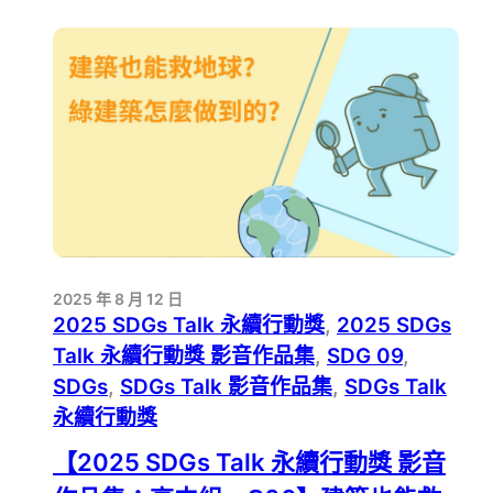
永
續
行
動
獎
影
音
作
品
集：
高
中
2025 年 8 月 12 日
組
2025 SDGs Talk 永續行動獎
, 
2025 SDGs
－
C09】
Talk 永續行動獎 影音作品集
, 
SDG 09
, 
台
SDGs
, 
SDGs Talk 影音作品集
, 
SDGs Talk
灣
永續行動獎
能
源
【2025 SDGs Talk 永續行動獎 影音
進