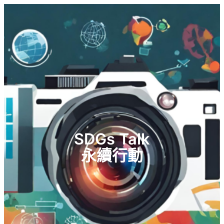
跳
至
主
要
內
容
SDGs Talk
永續行動