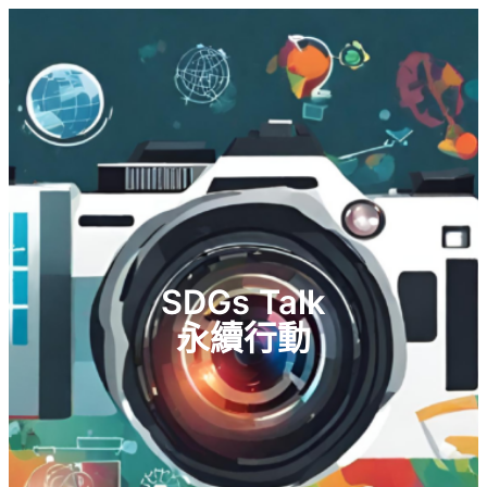
跳
至
主
要
內
容
SDGs Talk
永續行動