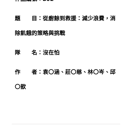
題 目：從廚餘到救援：減少浪費，消
除飢餓的策略與挑戰
隊 名：沒在怕
作 者：袁〇涵、莊〇慈、林〇岑、邱
〇歆