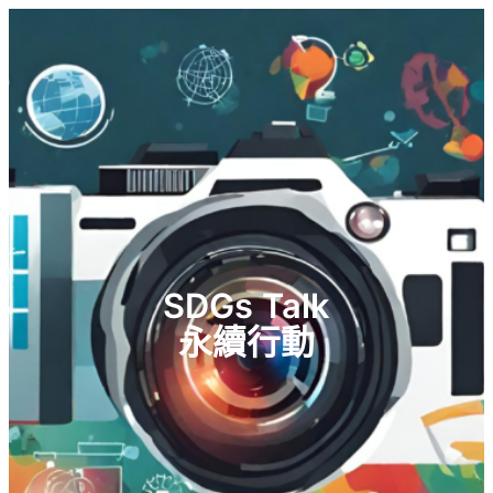
跳
至
主
要
內
容
SDGs Talk
永續行動