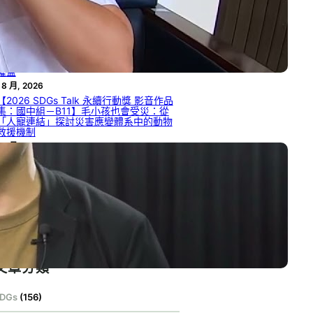
災害現場自發性志工的整合機制與管理效
率
 8 月, 2026
【2026 SDGs Talk 永續行動獎 影音作品
集：國中組－B12】被遺漏的聲音：社會
脆弱性視角下的外籍人士災害資訊近用與
權益
 8 月, 2026
【2026 SDGs Talk 永續行動獎 影音作品
集：國中組－B11】毛小孩也會受災：從
「人寵連結」探討災害應變體系中的動物
救援機制
 8 月, 2026
【2026 SDGs Talk 永續行動獎 影音作品
集：國中組－B09】找到屬於你的綠光
 8 月, 2026
【2026 SDGs Talk 永續行動獎 影音作品
集：國中組－B08】綠光在手，無限擁有
 8 月, 2026
文章分類
DGs
(156)