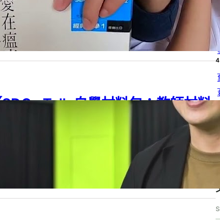
4
G 03
, 
SDG 04
, 
SDGs
, 
SDGs Talk 自學材料包
, 
SDGs Talk 自學材料
：教師材料包
, 
學習階段
, 
高中
24 年 3 月 29 日
4
SDGs Talk 自學材料包：教師材料
4
包－004】均一科學媒體素養的學生
4
自主創作社群
G 04
, 
SDGs
, 
SDGs Talk 自學材料包
, 
SDGs Talk 自學材料包：教師材料
4
學習階段
, 
高中
24 年 3 月 29 日
S