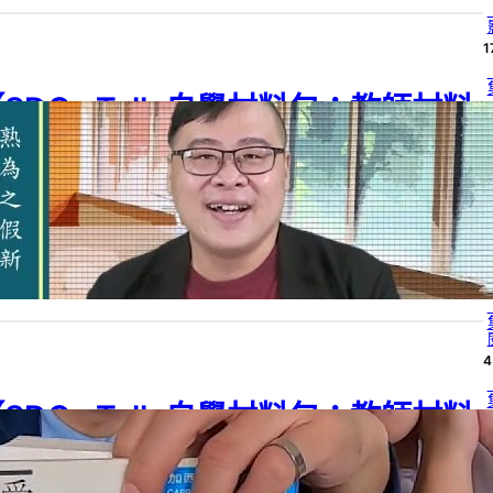
1
SDGs Talk 自學材料包：教師材料
4
－006】反思Covid-19虛假訊息：
批判框架轉化創作設計
4
G 04
, 
SDGs
, 
SDGs Talk 自學材料包
, 
SDGs Talk 自學材料包：教師材料
學習階段
, 
高中
24 年 3 月 29 日
4
4
SDGs Talk 自學材料包：教師材料
4
包－005】拍防疫與教學影片寓教於
樂