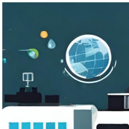
跳
至
主
要
內
容