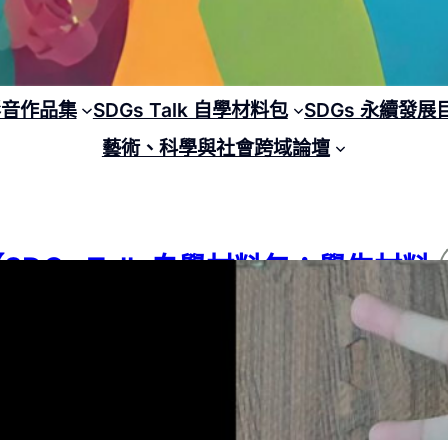
 影音作品集
SDGs Talk 自學材料包
SDGs 永續發展
藝術、科學與社會跨域論壇
SDGs Talk 自學材料包：學生材料
包－001】學生為(個人反思)創造
《小幫手》直式短片
G 04
, 
SDGs
, 
SDGs Talk 自學材料包
, 
SDGs Talk 自學材料包：學生材料
學習階段
, 
高中
24 年 3 月 29 日
1