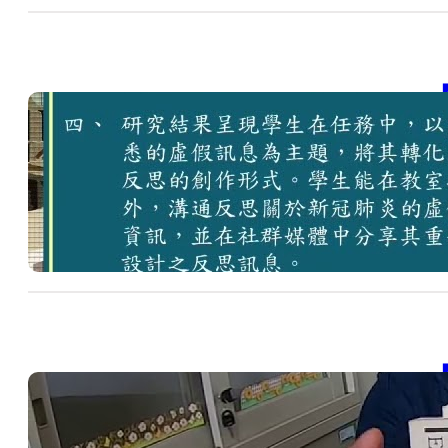
【
包
SD
包
, 
20
【